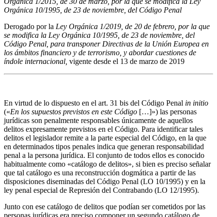
Orgánica 1/2015, de 30 de marzo, por la que se modifica la Ley
Orgánica 10/1995, de 23 de noviembre, del Código Penal
Derogado por la
Ley Orgánica 1/2019, de 20 de febrero, por la que
se modifica la Ley Orgánica 10/1995, de 23 de noviembre, del
Código Penal, para transponer Directivas de la Unión Europea en
los ámbitos financiero y de terrorismo, y abordar cuestiones de
índole internacional
,
vigente desde el 13 de marzo de 2019
En virtud de lo dispuesto en el art. 31 bis del Código Penal
in initio
(«
En los supuestos previstos en este Código
[…]») las personas
jurídicas son penalmente responsables únicamente de aquellos
delitos expresamente previstos en el Código. Para identificar tales
delitos el legislador remite a la parte especial del Código, en la que
en determinados tipos penales indica que generan responsabilidad
penal a la persona jurídica. El conjunto de todos ellos es conocido
habitualmente como «catálogo de delitos», si bien es preciso señalar
que tal catálogo es una reconstrucción dogmática a partir de las
disposiciones diseminadas del Código Penal (LO 10/1995) y en la
ley penal especial de Represión del Contrabando (LO 12/1995).
Junto con ese catálogo de delitos que podían ser cometidos por las
personas jurídicas era preciso componer un segundo catálogo de