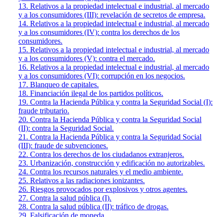
13. Relativos a la propiedad intelectual e industrial, al mercado
y a los consumidores (III): revelación de secretos de empresa.
14. Relativos a la propiedad intelectual e industrial, al mercado
y a los consumidores (IV): contra los derechos de los
consumidores.
15. Relativos a la propiedad intelectual e industrial, al mercado
y a los consumidores (V): contra el mercado.
16. Relativos a la propiedad intelectual e industrial, al mercado
y a los consumidores (VI): corrupción en los negocios.
17. Blanqueo de capitales.
18. Financiación ilegal de los partidos políticos.
19. Contra la Hacienda Pública y contra la Seguridad Social (I):
fraude tributario.
20. Contra la Hacienda Pública y contra la Seguridad Social
(II): contra la Seguridad Social.
21. Contra la Hacienda Pública y contra la Seguridad Social
(III): fraude de subvenciones.
22. Contra los derechos de los ciudadanos extranjeros.
23. Urbanización, construcción y edificación no autorizables.
24. Contra los recursos naturales y el medio ambiente.
25. Relativos a las radiaciones ionizantes.
26. Riesgos provocados por explosivos y otros agentes.
27. Contra la salud pública (I).
28. Contra la salud pública (II): tráfico de drogas.
29. Falsificación de moneda.