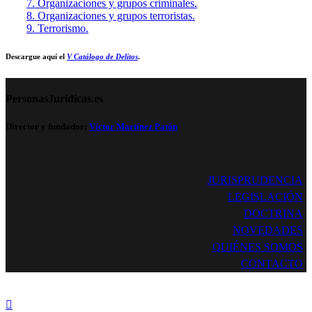
7. Organizaciones y grupos criminales.
8. Organizaciones y grupos terroristas.
9. Terrorismo.
Descargue aquí el
V Catálogo de Delitos
.
PersonasJuridicas.es
Director y fundador:
Víctor Martínez Patón
JURISPRUDENCIA
LEGISLACIÓN
DOCTRINA
NOVEDADES
QUIÉNES SOMOS
CONTACTO