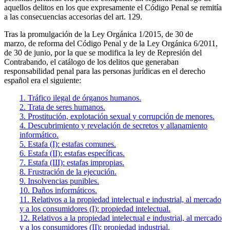
aquellos delitos en los que expresamente el Código Penal se remitía
a las consecuencias accesorias del art. 129.
Tras la promulgación de la Ley Orgánica 1/2015, de 30 de
marzo, de reforma del Código Penal y de la Ley Orgánica 6/2011,
de 30 de junio, por la que se modifica la ley de Represión del
Contrabando, el catálogo de los delitos que generaban
responsabilidad penal para las personas jurídicas en el derecho
español era el siguiente:
1. Tráfico ilegal de órganos humanos.
2. Trata de seres humanos.
3. Prostitución, explotación sexual y corrupción de menores.
4. Descubrimiento y revelación de secretos y allanamiento
informático.
5. Estafa (I): estafas comunes.
6. Estafa (II): estafas específicas.
7. Estafa (III): estafas impropias.
8. Frustración de la ejecución.
9. Insolvencias punibles.
10. Daños informáticos.
11. Relativos a la propiedad intelectual e industrial, al mercado
y a los consumidores (I): propiedad intelectual.
12. Relativos a la propiedad intelectual e industrial, al mercado
y a los consumidores (II): propiedad industrial.