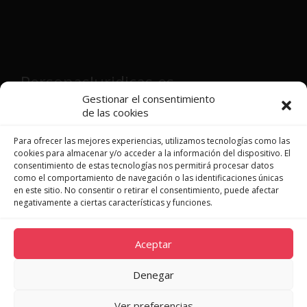
PersonasJuridicas.es
Gestionar el consentimiento
de las cookies
Director y fundador:
Víctor Martínez
Patón
Para ofrecer las mejores experiencias, utilizamos tecnologías como las
cookies para almacenar y/o acceder a la información del dispositivo. El
consentimiento de estas tecnologías nos permitirá procesar datos
como el comportamiento de navegación o las identificaciones únicas
en este sitio. No consentir o retirar el consentimiento, puede afectar
JURISPRUDENCIA
negativamente a ciertas características y funciones.
LEGISLACIÓN
DOCTRINA
Aceptar
NOVEDADES
QUIÉNES SOMOS
Denegar
CONTACTO
Ver preferencias