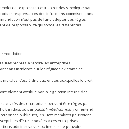
mploi de l’expression «s’inspirer de» s’explique par
treprises responsables des infractions commises dans
ommandation n’est pas de faire adopter des règles
pt de responsabilité qui fonde les différentes
ecommandation.
mesures propres à rendre les entreprises
sont sans incidence sur les régimes existants de
rales, c’est-à-dire aux entités auxquelles le droit
 normalement attribué par la législation interne des
les activités des entreprises peuvent être régies par
droit anglais, où par
public limited company
on entend
entreprises publiques, les Etats membres pourraient
usceptibles d’être imposées à ces entreprises.
ctions administratives ou investis de pouvoirs