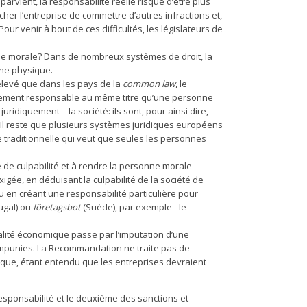
parvient, la responsabilité réelle risque d’être plus
cher l’entreprise de commettre d’autres infractions et,
Pour venir à bout de ces difficultés, les législateurs de
e morale? Dans de nombreux systèmes de droit, la
nne physique.
relevé que dans les pays de la
common law
, le
alement responsable au même titre qu’une personne
ridiquement – la société: ils sont, pour ainsi dire,
e. Il reste que plusieurs systèmes juridiques européens
 traditionnelle qui veut que seules les personnes
 de culpabilité et à rendre la personne morale
igée, en déduisant la culpabilité de la société de
 en créant une responsabilité particulière pour
ugal) ou
företagsbot
(Suède), par exemple– le
inalité économique passe par l’imputation d’une
s impunies. La Recommandation ne traite pas de
ique, étant entendu que les entreprises devraient
 responsabilité et le deuxième des sanctions et