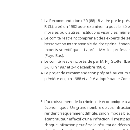
La Recommandation nº R (88) 18 visée par le prés
R-CL), créé en 1982 pour examiner la possibilité 
morales ou d’autres institutions visant les même
Le comité restreint comprenait des experts de se
l’Association internationale de droit pénal étai
experts scientifiques ci-après : MM. les professe
(Pays-Bas).
Le comité restreint, présidé par M. H.J. Stotter 
3-5 juin 1987 et 2-4 décembre 1987).
Le projet de recommandation préparé au cours d
plénière en juin 1988 et a été adopté par le Comi
L’accroissement de la criminalité économique a a
économiques. Un grand nombre de ces infractions
rendent fréquemment difficile, sinon impossible, 
étant l’auteur effectif d’une infraction, il n’est
chaque infraction peut être le résultat de déci