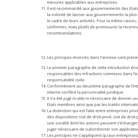
mesures applicables aux entreprises.
Il est recommandé aux gouvernements des Etats me
la volonté de laisser aux gouvernements la plus
le cadre de leurs activités. Pour la même raison
uniformes, mais plutôt de promouvoir la reconnai
recommandations.
Les principes énoncés dans l’annexe sont précéd
Le premier paragraphe de cette introduction éno
responsables des infractions commises dans l’exer
responsabilité civile.
Conformément au deuxième paragraphe de l’intro
interne confère la personnalité juridique.
Il n’a été jugé ni utile ni nécessaire de donner u
Etats membres ainsi que par les traités internatio
La distinction qui est faite entre entreprises pr
des dispositions soit de droit privé, soit de droi
une société dont les actions peuvent s’échanger
juger nécessaire de subordonner son application 
Les principes ne s’appliquent qu’aux entreprise