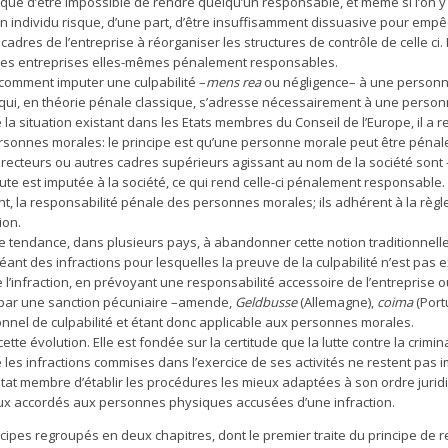
risque d’être impossible de rendre quelqu’un responsable, et même si l’on y 
 un individu risque, d’une part, d’être insuffisamment dissuasive pour empê
 cadres de l’entreprise à réorganiser les structures de contrôle de celle­ ci. 
les entreprises elles-mêmes pénalement responsables.
comment imputer une culpabilité –
mens rea
ou négligence– à une personn
e qui, en théorie pénale classique, s’adresse nécessairement à une perso
 la situation existant dans les Etats membres du Conseil de l’Europe, il a 
ersonnes morales: le principe est qu’une personne morale peut être pén
irecteurs ou autres cadres supérieurs agissant au nom de la société sont -ju
 faute est imputée à la société, ce qui rend celle-ci pénalement responsabl
, la responsabilité pénale des personnes morales; ils adhérent à la règle
ion.
e tendance, dans plusieurs pays, à abandonner cette notion traditionnelle
ant des infractions pour lesquelles la preuve de la culpabilité n’est pas ex
infraction, en prévoyant une responsabilité accessoire de l’entreprise ou
e par une sanction pécuniaire –amende,
Geldbusse
(Allemagne),
coima
(Port
onnel de culpabilité et étant donc applicable aux personnes morales.
ette évolution. Elle est fondée sur la certitude que la lutte contre la crim
 les infractions commises dans l’exercice de ses activités ne restent pa
Etat membre d’établir les procédures les mieux adaptées à son ordre jurid
eux accordés aux personnes physiques accusées d’une infraction.
rincipes regroupés en deux chapitres, dont le premier traite du principe de