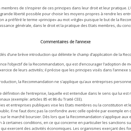
mbres de s’inspirer de ces principes dans leur droit et leur pratique. L’e
 grande liberté possible pour choisir les moyens propres à rendre les en
, on a préféré le terme «principe» au mot «règle» puisque le but de la Rec
ssance générale, dans le droit et la pratique des Etats membres, du conce
Commentaires de l’annexe
és d’une brève introduction qui délimite le champ d’application de la R
nce l’objectif de la Recommandation, qui est d’encourager l’adoption de 
cice de leurs activités; il précise que les principes visés dans l’annexe 
duction, la Recommandation ne s’applique qu’aux entreprises personnes mo
ne définition de l’entreprise, laquelle est entendue dans le sens qui lui est
naux (exemple: articles 85 et 86 du Traité CEE).
ivées et entreprises publiques vise les Etats membres ou la constitution et 
t public. Il ne faut donc pas la confondre avec celle opérée par exemple en 
 sur le marché boursier. Dès lors que la Recommandation s’applique aux 
à certaines conditions, en ce qui concerne en particulier les sanctions s
s qui exercent des activités économiques. Les organismes exerçant des fon