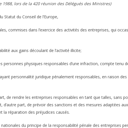
e 1988, lors de la 420 réunion des Délégués des Ministres)
du Statut du Conseil de l’Europe,
les, commises dans l’exercice des activités des entreprises, qui occa
ilité aux gains découlant de l’activité illicite;
n des personnes physiques responsables d’une infraction, compte tenu d
s ayant personnalité juridique pénalement responsables, en raison des
art, de rendre les entreprises responsables en tant que talles, sans po
, d’autre part, de prévoir des sanctions et des mesures adaptées aux e
s et la réparation des préjudices causés.
s nationales du principe de la responsabilité pénale des entreprises p