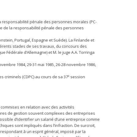
 la responsabilité pénale des personnes morales (PC-
cipe de la responsabilité pénale des personnes
nstein, Portugal, Espagne et Suède). La Finlande et
fférents stades de ses travaux, du concours des
ue Fédérale d’Allemagne) et M. le juge A.A. Torringa
9 novembre 1984, 29-31 mai 1985, 26-28 novembre 1986,
 criminels (CDPC) au cours de sa 37ª session
 commises en relation avec des activités
tures de gestion souvent complexes des entreprises
possible d’identifier un salarié d’une entreprise comme
chiques sont impliqués dans l’infraction. De surcroit,
rrespondant à un esprit général, imposé par la