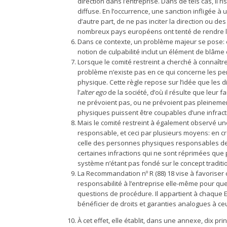
direction dans l’entreprise. Dans de tels cas, il 
diffuse. En l’occurrence, une sanction infligée à
d’autre part, de ne pas inciter la direction ou des
nombreux pays européens ont tenté de rendre 
Dans ce contexte, un problème majeur se pose: 
notion de culpabilité inclut un élément de blâm
Lorsque le comité restreint a cherché à connaître
problème n’existe pas en ce qui concerne les p
physique. Cette règle repose sur l’idée que les d
l’
alter ego
de la société, d’où il résulte que leur
ne prévoient pas, ou ne prévoient pas pleinement
physiques puissent être coupables d’une infract
Mais le comité restreint à également observé un
responsable, et ceci par plusieurs moyens: en cré
celle des personnes physiques responsables de l’
certaines infractions qui ne sont réprimées qu
système n’étant pas fondé sur le concept traditi
La Recommandation nº R (88) 18 vise à favoriser c
responsabilité à l’entreprise elle-même pour que
questions de procédure. Il appartient à chaque 
bénéficier de droits et garanties analogues à c
À cet effet, elle établit, dans une annexe, dix p