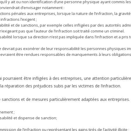
u’il y ait ou non identification d’une personne physique ayant commis les f
conviendrait d’envisager notamment :
nctions pénales aux entreprises, lorsque la nature de l’infraction, la gravit
infractions l’exigent ;
ilité et de sanctions, par exemple celles infligées par des autorités admin
exigeant pas que l’auteur de l’infraction soit traité comme un criminel.
bilité lorsque sa direction n’est pas impliquée dans l’infraction et a pri
ne devrait pas exonérer de leur responsabilité les personnes physiques impli
devraient être rendues responsables de manquements à leurs obligations a
 pourraient être infligées à des entreprises, une attention particulièr
 la réparation des préjudices subis par les victimes de l’infraction.
n de sanctions et de mesures particulièrement adaptées aux entreprise
nnement ;
abilité et dispense de sanction;
ission de l’infraction ou représentant les gains tirés de l’activité illicite ;