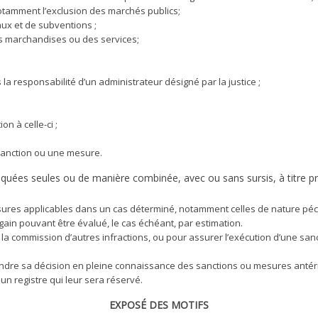
, notamment l’exclusion des marchés publics;
caux et de subventions ;
 des marchandises ou des services;
 la responsabilité d’un administrateur désigné par la justice ;
on à celle-ci ;
 sanction ou une mesure.
quées seules ou de manière combinée, avec ou sans sursis, à titre pri
res applicables dans un cas déterminé, notamment celles de nature pécun
 ce gain pouvant être évalué, le cas échéant, par estimation.
u la commission d’autres infractions, ou pour assurer l’exécution d’une san
ndre sa décision en pleine connaissance des sanctions ou mesures antérieur
r un registre qui leur sera réservé.
EXPOSÉ DES MOTIFS