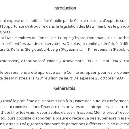
Introduction
ent exposé des motifs a été établie par le Comité restreint d’experts sur
et l’opportunité d’introduire dans la législation des Etats membres le prin
s buts.
pt Etats membres du Conseil de l’Europe (Chypre, Danemark, Italie, Liechte
ent représentées par des observateurs. De plus, le comité a bénéficié, à di
urs G. Kellens (Belgique), L.H. Leigh (Royaume-Uni), K. Tiedemann (Républiq
(Liechtenstein), a tenu sept réunions (2-4 novembre 1983, 9-11 mai 1984, 7-
e ces réunions a été approuvé par le Comité européen pour les problèmes
té des Ministres à la 420ª réunion de leurs Délégués le 20 octobre 1988.
Généralités
ggravé le problème de la soumission à la justice des auteurs d’infractions
 sont commises dans l’exercice des activités des entreprises. Les struc
d’identifier les vrais responsables de ces infractions. Même lorsqu’il est 
 pas toujours possible d’apporter la preuve directe que des supérieurs hiérar
sions, actes ou négligences émanant de personnes différentes, bien que co