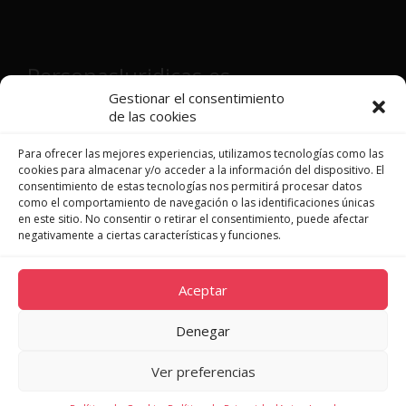
PersonasJuridicas.es
Gestionar el consentimiento
de las cookies
Director y fundador:
Víctor Martínez
Patón
Para ofrecer las mejores experiencias, utilizamos tecnologías como las
cookies para almacenar y/o acceder a la información del dispositivo. El
consentimiento de estas tecnologías nos permitirá procesar datos
como el comportamiento de navegación o las identificaciones únicas
en este sitio. No consentir o retirar el consentimiento, puede afectar
JURISPRUDENCIA
negativamente a ciertas características y funciones.
LEGISLACIÓN
DOCTRINA
Aceptar
NOVEDADES
QUIÉNES SOMOS
Denegar
CONTACTO
Ver preferencias