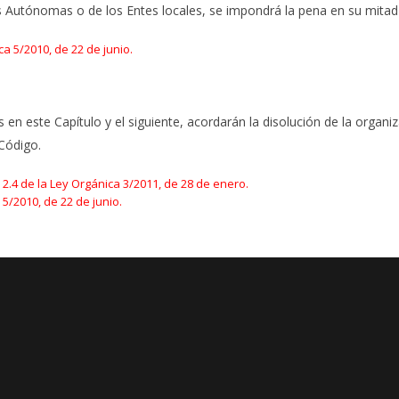
s Autónomas o de los Entes locales, se impondrá la pena en su mitad 
ca 5/2010, de 22 de junio.
 en este Capítulo y el siguiente, acordarán la disolución de la organiz
 Código.
l 2.4 de la Ley Orgánica 3/2011, de 28 de enero.
 5/2010, de 22 de junio.