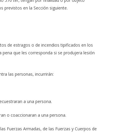
lo 570 ter, tengan por finalidad o por objeto
s previstos en la Sección siguiente.
os de estragos o de incendios tipificados en los
la pena que les corresponda si se produjera lesión
ra las personas, incurrirán:
 secuestraran a una persona.
zaran o coaccionaran a una persona.
e las Fuerzas Armadas, de las Fuerzas y Cuerpos de