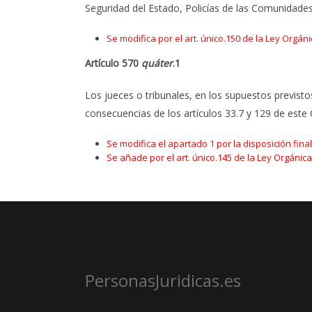
Seguridad del Estado, Policías de las Comunidade
Se modifica por el art. único.150 de la Ley Orgáni
Artículo 570
quáter
.1
Los jueces o tribunales, en los supuestos previstos
consecuencias de los artículos 33.7 y 129 de este
Se modifica el apartado 1 por la disposición fina
Se añade por el art. único.145 de la Ley Orgánica
PersonasJuridicas.es