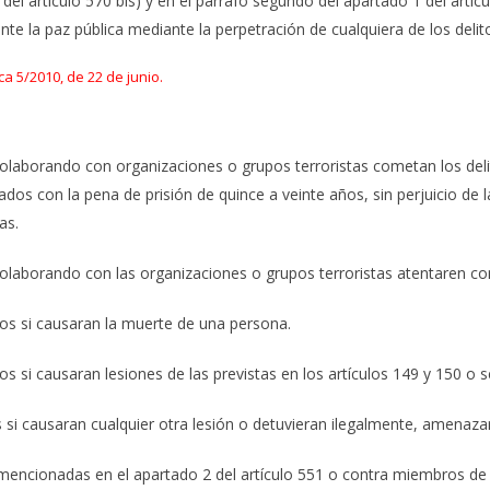
el artículo 570 bis) y en el párrafo segundo del apartado 1 del artícu
nte la paz pública mediante la perpetración de cualquiera de los delito
ca 5/2010, de 22 de junio.
colaborando con organizaciones o grupos terroristas cometan los delit
ados con la pena de prisión de quince a veinte años, sin perjuicio de 
as.
olaborando con las organizaciones o grupos terroristas atentaren cont
años si causaran la muerte de una persona.
ños si causaran lesiones de las previstas en los artículos 149 y 150 o
os si causaran cualquier otra lesión o detuvieran ilegalmente, amena
s mencionadas en el apartado 2 del artículo 551 o contra miembros d