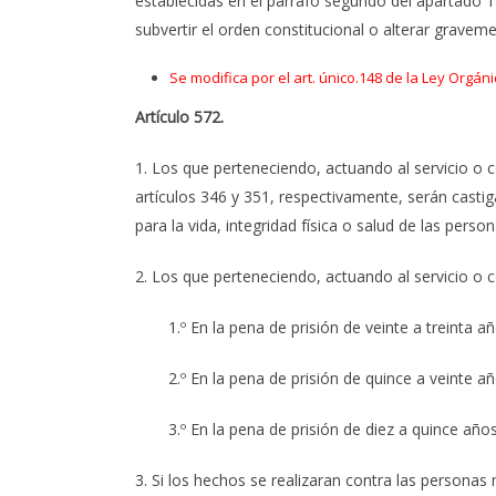
establecidas en el párrafo segundo del apartado 1 d
subvertir el orden constitucional o alterar graveme
Se modifica por el art. único.148 de la Ley Orgáni
Artículo 572.
1. Los que perteneciendo, actuando al servicio o 
artículos 346 y 351, respectivamente, serán castig
para la vida, integridad física o salud de las person
2. Los que perteneciendo, actuando al servicio o c
1.º En la pena de prisión de veinte a treinta 
2.º En la pena de prisión de quince a veinte a
3.º En la pena de prisión de diez a quince añ
3. Si los hechos se realizaran contra las persona