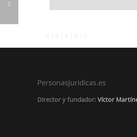
STS 1019/1970, DE 8 OCTUBRE
PersonasJuridicas.es
Director y fundador:
Víctor Martín