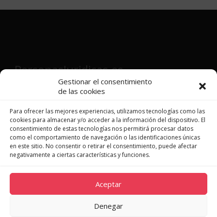
PersonasJuridicas.es
Gestionar el consentimiento
de las cookies
Director y fundador:
Víctor Martínez
Patón
Para ofrecer las mejores experiencias, utilizamos tecnologías como las
cookies para almacenar y/o acceder a la información del dispositivo. El
consentimiento de estas tecnologías nos permitirá procesar datos
como el comportamiento de navegación o las identificaciones únicas
en este sitio. No consentir o retirar el consentimiento, puede afectar
JURISPRUDENCIA
negativamente a ciertas características y funciones.
LEGISLACIÓN
DOCTRINA
Aceptar
NOVEDADES
QUIÉNES SOMOS
Denegar
CONTACTO