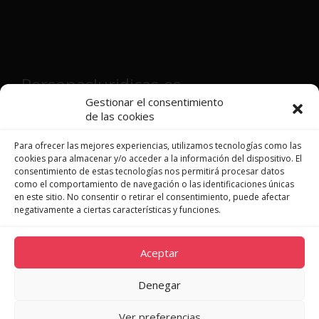
PersonasJuridicas.es
Gestionar el consentimiento
de las cookies
Director y fundador:
Víctor Martínez
Patón
Para ofrecer las mejores experiencias, utilizamos tecnologías como las
cookies para almacenar y/o acceder a la información del dispositivo. El
consentimiento de estas tecnologías nos permitirá procesar datos
como el comportamiento de navegación o las identificaciones únicas
en este sitio. No consentir o retirar el consentimiento, puede afectar
JURISPRUDENCIA
negativamente a ciertas características y funciones.
LEGISLACIÓN
DOCTRINA
Aceptar
NOVEDADES
QUIÉNES SOMOS
Denegar
CONTACTO
Ver preferencias