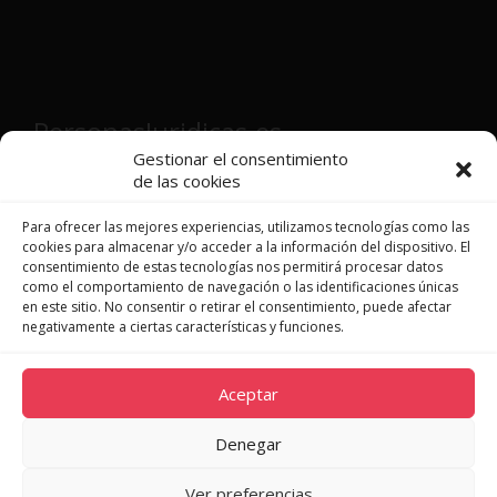
PersonasJuridicas.es
Gestionar el consentimiento
de las cookies
Director y fundador:
Víctor Martínez
Patón
Para ofrecer las mejores experiencias, utilizamos tecnologías como las
cookies para almacenar y/o acceder a la información del dispositivo. El
consentimiento de estas tecnologías nos permitirá procesar datos
como el comportamiento de navegación o las identificaciones únicas
en este sitio. No consentir o retirar el consentimiento, puede afectar
JURISPRUDENCIA
negativamente a ciertas características y funciones.
LEGISLACIÓN
DOCTRINA
Aceptar
NOVEDADES
QUIÉNES SOMOS
Denegar
CONTACTO
Ver preferencias