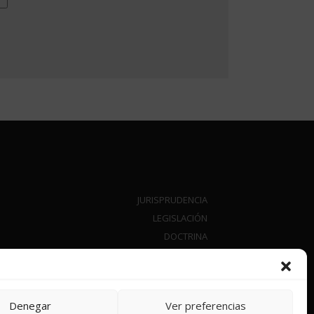
JURISPRUDENCIA
LEGISLACIÓN
DOCTRINA
NOVEDADES
QUIÉNES SOMOS
CONTACTO
Denegar
Ver preferencias