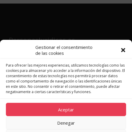
PersonasJuridicas.es
Gestionar el consentimiento
de las cookies
Director y fundador:
Víctor Martínez
Patón
Para ofrecer las mejores experiencias, utilizamos tecnologías como las
cookies para almacenar y/o acceder a la información del dispositivo. El
consentimiento de estas tecnologías nos permitirá procesar datos
como el comportamiento de navegación o las identificaciones únicas
en este sitio. No consentir o retirar el consentimiento, puede afectar
JURISPRUDENCIA
negativamente a ciertas características y funciones.
LEGISLACIÓN
DOCTRINA
Aceptar
NOVEDADES
QUIÉNES SOMOS
Denegar
CONTACTO