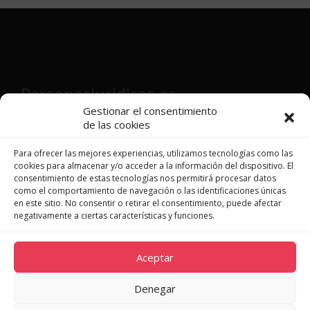
PersonasJuridicas.es
Gestionar el consentimiento
de las cookies
Director y fundador:
Víctor Martínez
Patón
Para ofrecer las mejores experiencias, utilizamos tecnologías como las
cookies para almacenar y/o acceder a la información del dispositivo. El
consentimiento de estas tecnologías nos permitirá procesar datos
como el comportamiento de navegación o las identificaciones únicas
en este sitio. No consentir o retirar el consentimiento, puede afectar
JURISPRUDENCIA
negativamente a ciertas características y funciones.
LEGISLACIÓN
DOCTRINA
Aceptar
NOVEDADES
QUIÉNES SOMOS
Denegar
CONTACTO