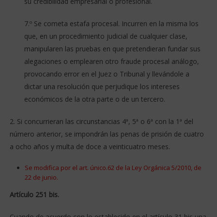
su credibilidad empresarial o profesional.
7.º Se cometa estafa procesal. Incurren en la misma los
que, en un procedimiento judicial de cualquier clase,
manipularen las pruebas en que pretendieran fundar sus
alegaciones o emplearen otro fraude procesal análogo,
provocando error en el Juez o Tribunal y llevándole a
dictar una resolución que perjudique los intereses
económicos de la otra parte o de un tercero.
2. Si concurrieran las circunstancias 4ª, 5ª o 6ª con la 1ª del
número anterior, se impondrán las penas de prisión de cuatro
a ocho años y multa de doce a veinticuatro meses.
Se modifica por el art. único.62 de la Ley Orgánica 5/2010, de
22 de junio.
Artículo 251 bis.
Cuando de acuerdo con lo establecido en el artículo 31 bis una