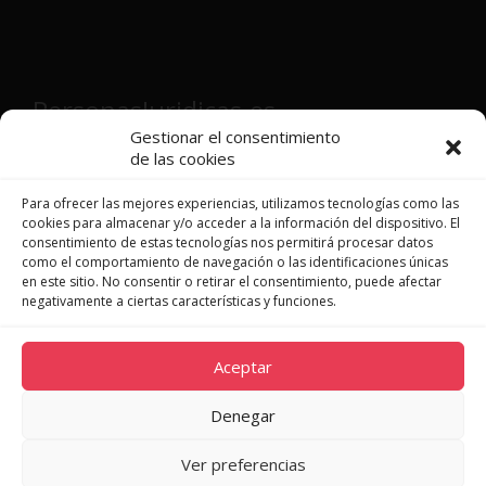
PersonasJuridicas.es
Gestionar el consentimiento
de las cookies
Director y fundador:
Víctor Martínez
Patón
Para ofrecer las mejores experiencias, utilizamos tecnologías como las
cookies para almacenar y/o acceder a la información del dispositivo. El
consentimiento de estas tecnologías nos permitirá procesar datos
como el comportamiento de navegación o las identificaciones únicas
en este sitio. No consentir o retirar el consentimiento, puede afectar
JURISPRUDENCIA
negativamente a ciertas características y funciones.
LEGISLACIÓN
DOCTRINA
Aceptar
NOVEDADES
QUIÉNES SOMOS
Denegar
CONTACTO
Ver preferencias