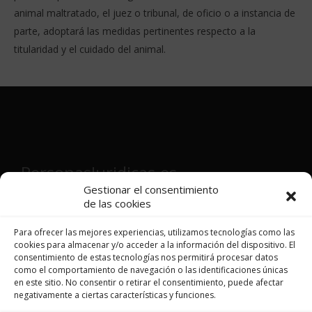
animal maltratado, el juez o tribunal, de oficio o a instancia de
parte, adoptará las medidas pertinentes respecto a la
titularidad y el cuidado del animal.
PersonasJuridicas.es
Gestionar el consentimiento
de las cookies
Director y fundador:
Víctor Martínez
Patón
Para ofrecer las mejores experiencias, utilizamos tecnologías como las
cookies para almacenar y/o acceder a la información del dispositivo. El
consentimiento de estas tecnologías nos permitirá procesar datos
como el comportamiento de navegación o las identificaciones únicas
en este sitio. No consentir o retirar el consentimiento, puede afectar
JURISPRUDENCIA
negativamente a ciertas características y funciones.
LEGISLACIÓN