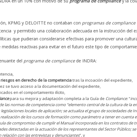
INDRA en un 10% con motivo de su
programa de compliance
y la col
lución, KPMG y DELOITTE no contaban con
programas de compliance
tencia y permitido una colaboración adecuada en la instrucción del 
ticas que pudieran considerarse efectivas para promover una cultur
 medidas reactivas para evitar en el futuro este tipo de comportamie
tenuante del
programa de compliance
de INDRA:
tencia,
 riesgos en derecho de la competencia
tras la incoación del expediente,
ez se tuvo acceso a la documentación del expediente,
licados en el comportamiento ilícito,
iance
para su mejora y adaptación completa a la Guía de
Compliance
: “
inc
e las normas de competencia como “elemento central de la cultura de la emp
egislaciones locales de aplicación; se actualiza el grupo de sociedades de In
 realización de los cursos de formación como parámetro a tener en cuenta e
usula de compromiso de cumplir el Manual incorporada en los contratos de tra
dades detectadas en la actuación de los representantes del Sector Público; s
relación con las entrevistas y denunciantes
”, y