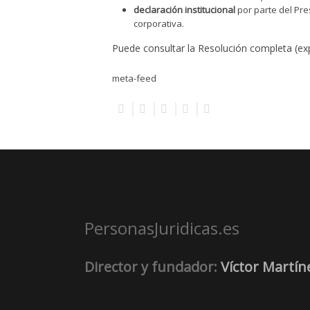
declaración institucional
por parte del Pre
corporativa.
Puede consultar la Resolución completa (e
meta-feed
PersonasJuridicas.es
Director y fundador:
Víctor Martín