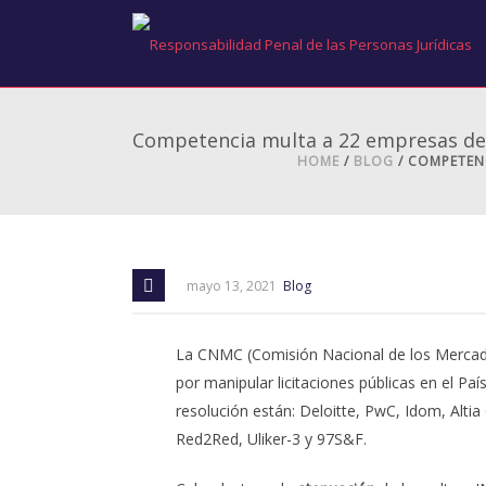
Competencia multa a 22 empresas de 
HOME
/
BLOG
/ COMPETEN
mayo 13, 2021
Blog
La CNMC (Comisión Nacional de los Mercados
por manipular licitaciones públicas en el P
resolución están: Deloitte, PwC, Idom, Alti
Red2Red, Uliker-3 y 97S&F.