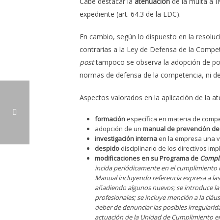
Cabe destacar la
atenuación
de la multa a 
expediente (art. 64.3 de la LDC).
En cambio, según lo dispuesto en la reso
contrarias a la Ley de Defensa de la Compe
post
tampoco se observa la adopción de polí
normas de defensa de la competencia, ni de
Aspectos valorados en la aplicación de la a
formación
específica en materia de compe
adopción de un
manual de prevención
de
investigación interna
en la empresa una v
PRIMERA CONDENA A UNA EMPRESA DE AUDITORÍA FINANCIERA EN ESPAÑA
despido
disciplinario de los directivos imp
modificaciones en su Programa de
Compl
incida periódicamente en el cumplimiento d
Manual incluyendo referencia expresa a las l
añadiendo algunos nuevos; se introduce la
profesionales; se incluye mención a la clá
deber de denunciar las posibles irregulari
actuación de la Unidad de Cumplimiento en 