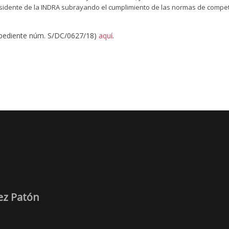
sidente de la INDRA subrayando el cumplimiento de las normas de compet
xpediente núm. S/DC/0627/18)
aquí
.
ez Patón