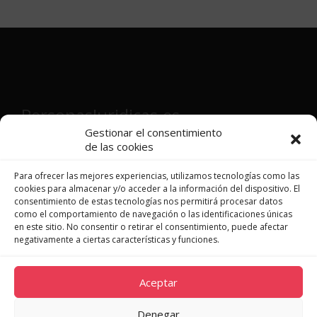
PersonasJuridicas.es
Gestionar el consentimiento
de las cookies
Director y fundador:
Víctor Martínez
Patón
Para ofrecer las mejores experiencias, utilizamos tecnologías como las
cookies para almacenar y/o acceder a la información del dispositivo. El
consentimiento de estas tecnologías nos permitirá procesar datos
como el comportamiento de navegación o las identificaciones únicas
en este sitio. No consentir o retirar el consentimiento, puede afectar
JURISPRUDENCIA
negativamente a ciertas características y funciones.
LEGISLACIÓN
DOCTRINA
Aceptar
NOVEDADES
QUIÉNES SOMOS
Denegar