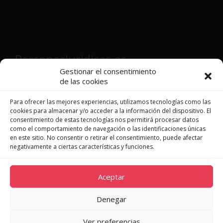
PersonasJuridicas.es
Gestionar el consentimiento
de las cookies
Director y fundador:
Víctor Martínez
Patón
Para ofrecer las mejores experiencias, utilizamos tecnologías como las
cookies para almacenar y/o acceder a la información del dispositivo. El
consentimiento de estas tecnologías nos permitirá procesar datos
como el comportamiento de navegación o las identificaciones únicas
en este sitio. No consentir o retirar el consentimiento, puede afectar
JURISPRUDENCIA
negativamente a ciertas características y funciones.
LEGISLACIÓN
DOCTRINA
Aceptar
NOVEDADES
QUIÉNES SOMOS
Denegar
CONTACTO
Ver preferencias