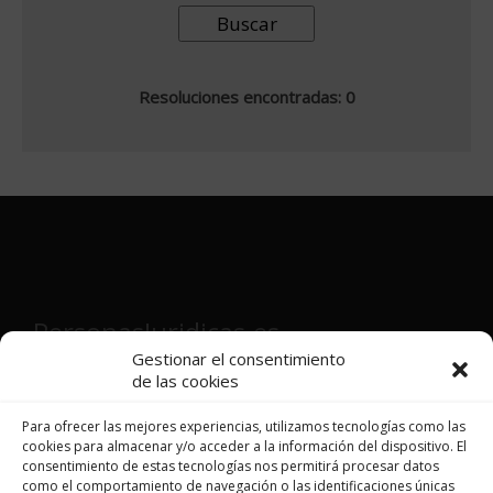
Resoluciones encontradas: 0
PersonasJuridicas.es
Gestionar el consentimiento
de las cookies
Director y fundador:
Víctor Martínez
Patón
Para ofrecer las mejores experiencias, utilizamos tecnologías como las
cookies para almacenar y/o acceder a la información del dispositivo. El
consentimiento de estas tecnologías nos permitirá procesar datos
como el comportamiento de navegación o las identificaciones únicas