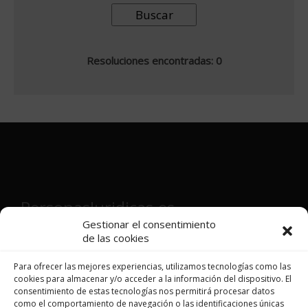
Resoluciones encontradas: 0
PersonasJuridicas.es
Gestionar el consentimiento
de las cookies
Director y fundador:
Víctor Martínez
Patón
Para ofrecer las mejores experiencias, utilizamos tecnologías como las
cookies para almacenar y/o acceder a la información del dispositivo. El
consentimiento de estas tecnologías nos permitirá procesar datos
como el comportamiento de navegación o las identificaciones únicas