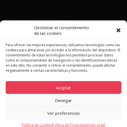
PersonasJuridicas.es
Gestionar el consentimiento
de las cookies
Director y fundador:
Víctor Martínez
Patón
Para ofrecer las mejores experiencias, utilizamos tecnologías como las
cookies para almacenar y/o acceder a la información del dispositivo. El
consentimiento de estas tecnologías nos permitirá procesar datos
como el comportamiento de navegación o las identificaciones únicas
en este sitio. No consentir o retirar el consentimiento, puede afectar
JURISPRUDENCIA
negativamente a ciertas características y funciones.
LEGISLACIÓN
DOCTRINA
Aceptar
NOVEDADES
QUIÉNES SOMOS
Denegar
CONTACTO
Ver preferencias
Política de Cookies
Política de Privacidad
Aviso Legal